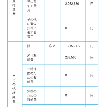
査
導に要
2,982,686
円
指
する費
導
用
費
その他
の監査
指導に
0
円
要する
費用
計
⑤Ⅴ
13,156,177
円
来日渡
289,560
円
航費
一時帰
国のた
0
円
Ⅴ
めの渡
そ
航費
の
他
帰国の
諸
ための
0
円
経
渡航費
費