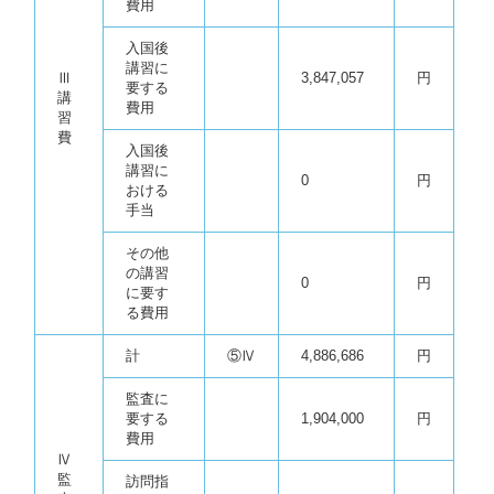
費用
入国後
講習に
Ⅲ
3,847,057
円
要する
講
費用
習
費
入国後
講習に
0
円
おける
手当
その他
の講習
0
円
に要す
る費用
計
⑤Ⅳ
4,886,686
円
監査に
要する
1,904,000
円
費用
Ⅳ
監
訪問指