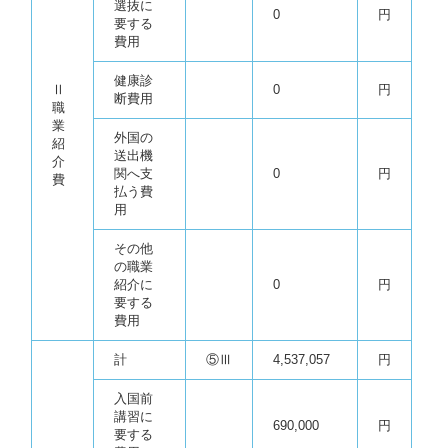
選抜に
0
円
要する
費用
健康診
Ⅱ
0
円
断費用
職
業
外国の
紹
送出機
介
関へ支
0
円
費
払う費
用
その他
の職業
紹介に
0
円
要する
費用
計
⑤Ⅲ
4,537,057
円
入国前
講習に
690,000
円
要する