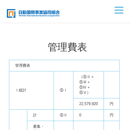
管理費表
管理費表
（
⑤Ⅱ＋
⑤Ⅲ＋
⑤Ⅳ＋
Ⅰ総計
⑤Ⅰ
⑤Ⅴ
）
22,579,920
円
計
⑤Ⅱ
0
円
募集・