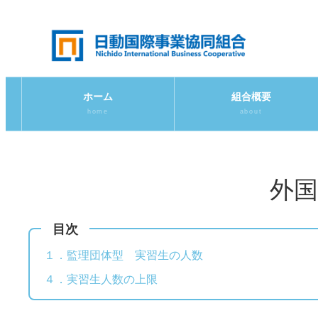
ホーム
組合概要
home
about
外国
目次
１．監理団体型 実習生の人数
４．実習生人数の上限