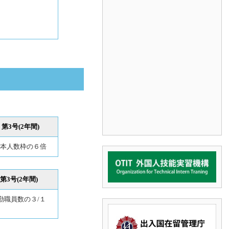
第3号(2年間)
本人数枠の６倍
第3号(2年間)
勤職員数の３/１