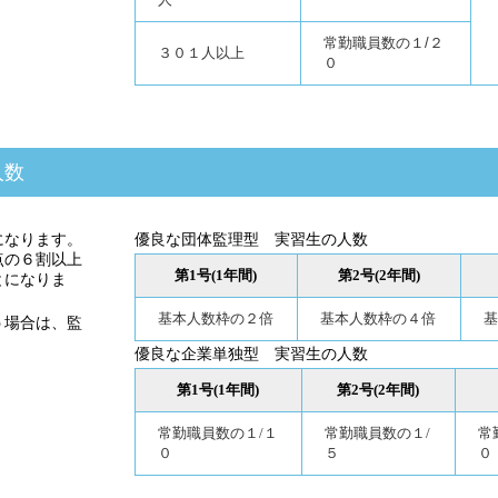
常勤職員数の１/２
３０１人以上
０
人数
になります。
優良な団体監理型 実習生の人数
点の６割以上
第1号(1年間)
第2号(2年間)
とになりま
基本人数枠の２倍
基本人数枠の４倍
基
う場合は、監
優良な企業単独型 実習生の人数
第1号(1年間)
第2号(2年間)
常勤職員数の１/１
常勤職員数の１/
常
０
５
０