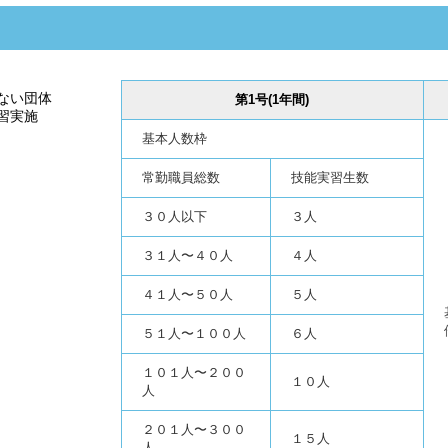
ない団体
第1号(1年間)
習実施
基本人数枠
常勤職員総数
技能実習生数
３０人以下
３人
３１人〜４０人
４人
４１人〜５０人
５人
５１人〜１００人
６人
１０１人〜２００
１０人
人
２０１人〜３００
１５人
人